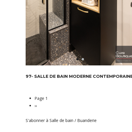
97- SALLE DE BAIN MODERNE CONTEMPORAIN
Page 1
Pagination
Page
››
suivante
S'abonner à Salle de bain / Buanderie