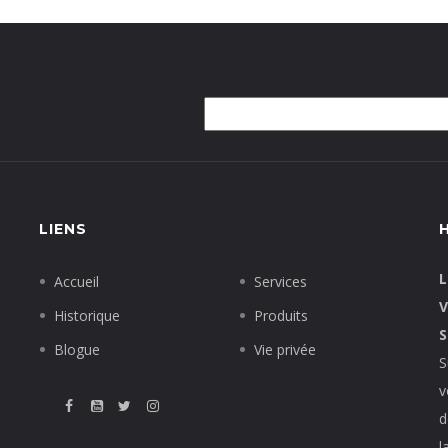
LIENS
L
Accueil
Services
V
Historique
Produits
S
Blogue
Vie privée
S
v
d
l